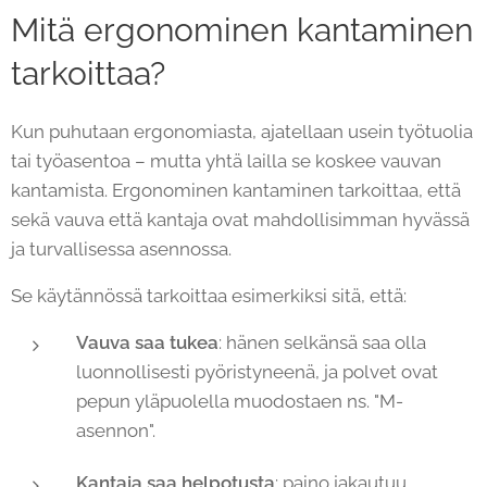
Mitä ergonominen kantaminen
tarkoittaa?
Kun puhutaan ergonomiasta, ajatellaan usein työtuolia
tai työasentoa – mutta yhtä lailla se koskee vauvan
kantamista. Ergonominen kantaminen tarkoittaa, että
sekä vauva että kantaja ovat mahdollisimman hyvässä
ja turvallisessa asennossa.
Se käytännössä tarkoittaa esimerkiksi sitä, että:
Vauva saa tukea
: hänen selkänsä saa olla
luonnollisesti pyöristyneenä, ja polvet ovat
pepun yläpuolella muodostaen ns. "M-
asennon".
Kantaja saa helpotusta
: paino jakautuu