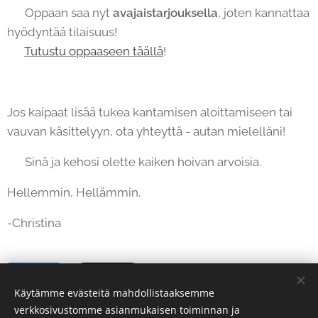
💜 Oppaan saa nyt
avajaistarjouksella
, joten kannattaa
hyödyntää tilaisuus!
👉
Tutustu oppaaseen täällä
!
Jos kaipaat lisää tukea kantamisen aloittamiseen tai
vauvan käsittelyyn, ota yhteyttä - autan mielelläni!
💛 Sinä ja kehosi olette kaiken hoivan arvoisia.
Hellemmin, Hellämmin.
-Christina
Share
Käytämme evästeitä mahdollistaaksemme
verkkosivustomme asianmukaisen toiminnan ja