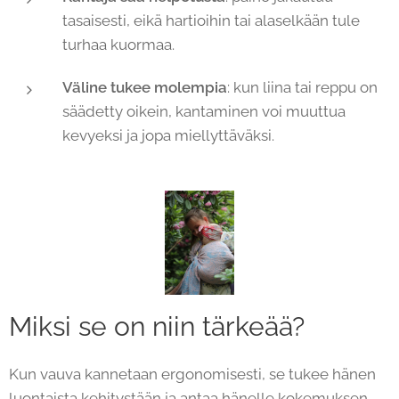
tasaisesti, eikä hartioihin tai alaselkään tule
turhaa kuormaa.
Väline tukee molempia
: kun liina tai reppu on
säädetty oikein, kantaminen voi muuttua
kevyeksi ja jopa miellyttäväksi.
Miksi se on niin tärkeää?
Kun vauva kannetaan ergonomisesti, se tukee hänen
luontaista kehitystään ja antaa hänelle kokemuksen