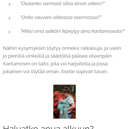
"Osaanko varmasti sitoa liinan oikein?"
"Onko vauvani oikeassa asennossa?"
"Miksi oma selkäni kipeytyy aina kantamisesta?"
Näihin kysymyksiin löytyy onneksi ratkaisuja, ja usein
jo pienillä vinkeillä ja säädöillä pääsee eteenpäin.
Kantaminen on taito, jota voi harjoitella ja jossa
jokainen voi löytää oman, itselle sopivan tavan.
Haluatko apua alkuun? 🌿